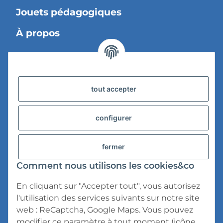
Jouets pédagogiques
À propos
Information légale
tout accepter
Informations sur la livraison
Confidentialité
configurer
Conditions d'utilisation
fermer
droit de rétractation
Comment nous utilisons les cookies&co
Mention légale
En cliquant sur "Accepter tout", vous autorisez
l'utilisation des services suivants sur notre site
web : ReCaptcha, Google Maps. Vous pouvez
modifier ce paramètre à tout moment (icône