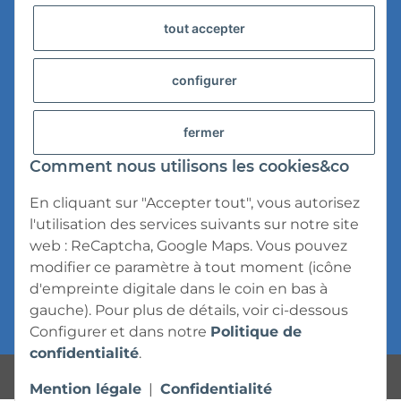
tout accepter
Informations sur la livraison
Confidentialité
configurer
Conditions d'utilisation
fermer
droit de rétractation
Comment nous utilisons les cookies&co
Mention légale
En cliquant sur "Accepter tout", vous autorisez
l'utilisation des services suivants sur notre site
web : ReCaptcha, Google Maps. Vous pouvez
modifier ce paramètre à tout moment (icône
d'empreinte digitale dans le coin en bas à
* Tous les prix s'entendent TVA incluse,
frais
gauche). Pour plus de détails, voir ci-dessous
d'expédition
exclus.
Configurer
et dans notre
Politique de
confidentialité
.
Powered by
JTL-Shop
Mention légale
|
Confidentialité