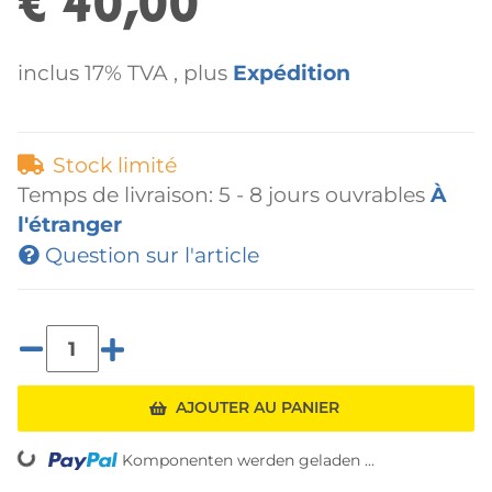
€ 40,00
inclus 17% TVA , plus
Expédition
Stock limité
Temps de livraison:
5 - 8 jours ouvrables
À
l'étranger
Question sur l'article
AJOUTER AU PANIER
ing...
Komponenten werden geladen ...