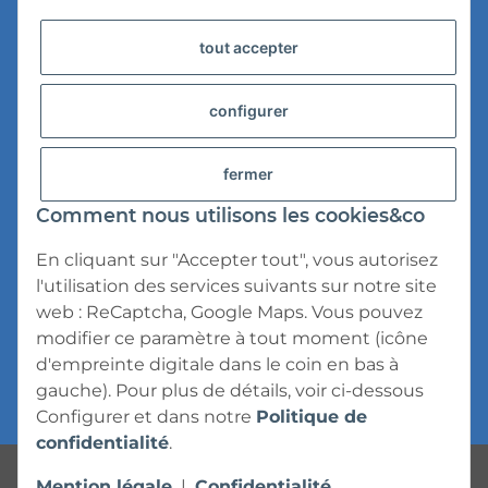
tout accepter
Informations sur la livraison
Confidentialité
configurer
Conditions d'utilisation
fermer
droit de rétractation
Comment nous utilisons les cookies&co
Mention légale
En cliquant sur "Accepter tout", vous autorisez
l'utilisation des services suivants sur notre site
web : ReCaptcha, Google Maps. Vous pouvez
modifier ce paramètre à tout moment (icône
d'empreinte digitale dans le coin en bas à
* Tous les prix s'entendent TVA incluse,
frais
gauche). Pour plus de détails, voir ci-dessous
d'expédition
exclus.
Configurer
et dans notre
Politique de
confidentialité
.
Powered by
JTL-Shop
Mention légale
|
Confidentialité