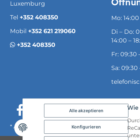
Öffnun
Luxemburg
Tel
+352 408350
Mo: 14:00
Mobil
+352 621 219060
Di – Do: 
14:00 – 18
+352 408350
Fr: 09:30 
Sa: 09:30 
telefonis
Wie 
Alle akzeptieren
Durch
* Alle Preise inkl. gesetzlicher USt., zzgl.
Versand
Konfigurieren
ReCa
unten