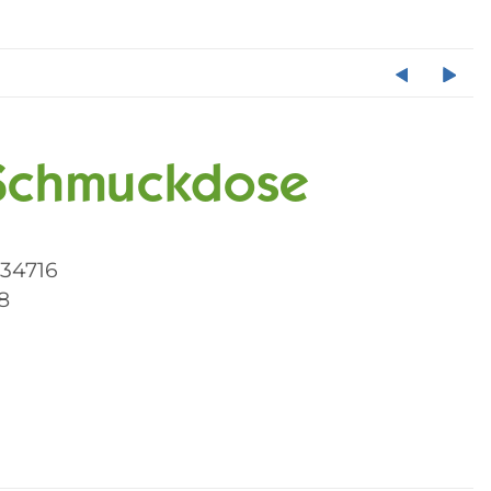
 Schmuckdose
34716
8