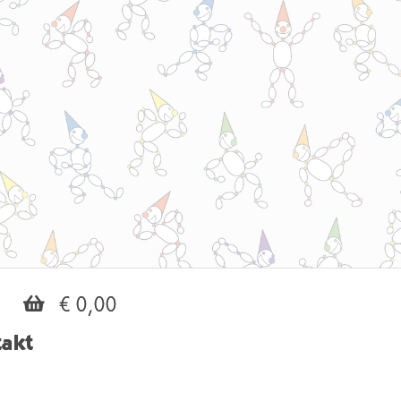
€ 0,00
akt