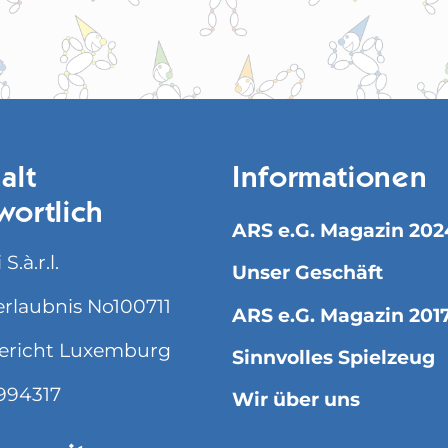
alt
Informationen
wortlich
ARS e.G. Magazin 202
S.à.r.l.
Unser Geschäft
rlaubnis No100711
ARS e.G. Magazin 201
ericht Luxemburg
Sinnvolles Spielzeug
994317
Wir über uns