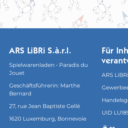
ARS LiBRi S.à.r.l.
Für Inh
verant
Spielwarenladen • Paradis du
Jouet
ARS LiBRi 
Geschäftsführerin: Marthe
Gewerbee
Bernard
Handelsg
27, rue Jean Baptiste Gellé
UID LU18
1620 Luxemburg, Bonnevoie