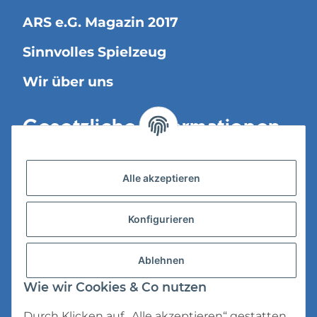
ARS e.G. Magazin 2017
Sinnvolles Spielzeug
Wir über uns
Gesetzliche Informationen
Versandinformationen
Alle akzeptieren
Datenschutz
Konfigurieren
AGB
Widerrufsrecht
Ablehnen
Impressum
Wie wir Cookies & Co nutzen
Durch Klicken auf „Alle akzeptieren“ gestatten